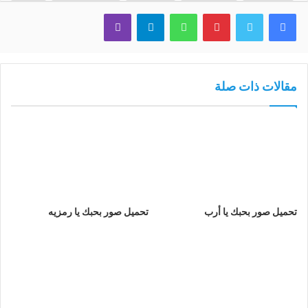
فيسبوك
تويتر
بينتيريست
واتساب
تيلقرام
ڤايبر
مقالات ذات صلة
تحميل صور بحبك يا أرب
تحميل صور بحبك يا رمزيه