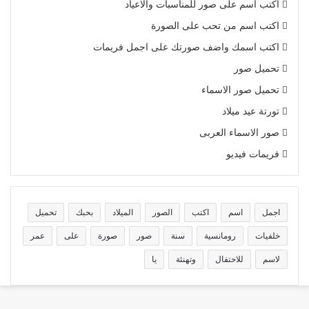
اكتب اسم على صور للمناسبات والاعياد
اكتب اسم من تحب على الصورة
اكتب اسمك واضف صورتك على اجمل فريمات
تحميل صور
تحميل صور الاسماء
تورتة عيد ميلاد
صور الاسماء العربى
فريمات فيديو
اجمل
اسم
اكتب
الصور
الميلاد
بحبك
تحميل
خلفيات
رومانسية
سنة
صور
صورة
على
عمر
لاسم
للاحتفال
وتهنئة
يا