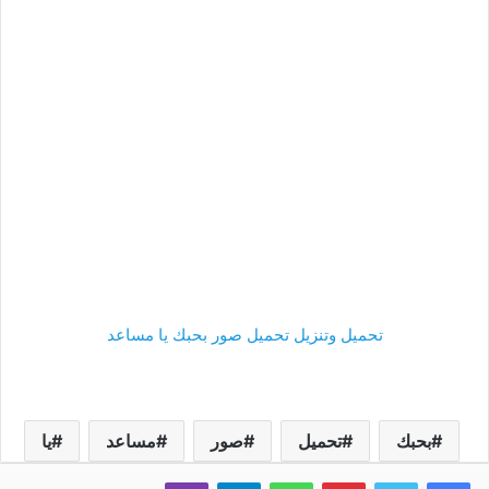
تحميل وتنزيل تحميل صور بحبك يا مساعد
بحبك
تحميل
صور
مساعد
يا
فيسبوك
تويتر
بينتيريست
واتساب
تيلقرام
ڤايبر