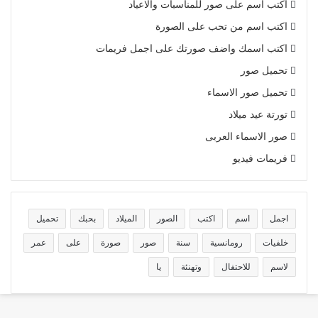
اكتب اسم على صور للمناسبات والاعياد
اكتب اسم من تحب على الصورة
اكتب اسمك واضف صورتك على اجمل فريمات
تحميل صور
تحميل صور الاسماء
تورتة عيد ميلاد
صور الاسماء العربى
فريمات فيديو
اجمل
اسم
اكتب
الصور
الميلاد
بحبك
تحميل
خلفيات
رومانسية
سنة
صور
صورة
على
عمر
لاسم
للاحتفال
وتهنئة
يا