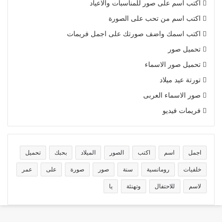
اكتب اسم على صور للمناسبات والاعياد
اكتب اسم من تحب على الصورة
اكتب اسمك واضف صورتك على اجمل فريمات
تحميل صور
تحميل صور الاسماء
تورتة عيد ميلاد
صور الاسماء العربى
فريمات فيديو
اجمل
اسم
اكتب
الصور
الميلاد
بحبك
تحميل
خلفيات
رومانسية
سنة
صور
صورة
على
عمر
لاسم
للاحتفال
وتهنئة
يا