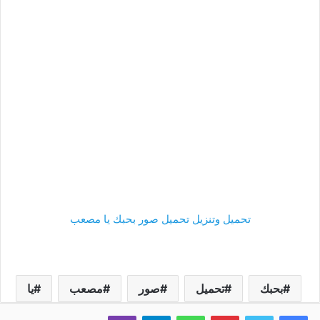
تحميل وتنزيل تحميل صور بحبك يا مصعب
بحبك
تحميل
صور
مصعب
يا
فيسبوك
تويتر
بينتيريست
واتساب
تيلقرام
ڤايبر