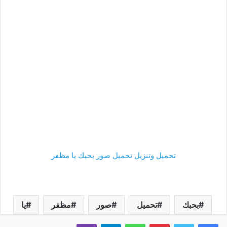
تحميل وتنزيل تحميل صور بحبك يا مظفر
بحبك
تحميل
صور
مظفر
يا
فيسبوك
تويتر
بينتيريست
واتساب
تيلقرام
ڤايبر