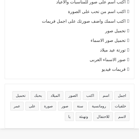
اكتب اسم على صور للمناسبات والاعياد
اكتب اسم من تحب على الصورة
اكتب اسمك واضف صورتك على اجمل فريمات
تحميل صور
تحميل صور الاسماء
تورتة عيد ميلاد
صور الاسماء العربى
فريمات فيديو
اجمل
اسم
اكتب
الصور
الميلاد
بحبك
تحميل
خلفيات
رومانسية
سنة
صور
صورة
على
عمر
لاسم
للاحتفال
وتهنئة
يا