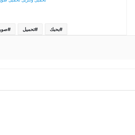
بحبك
تحميل
صور