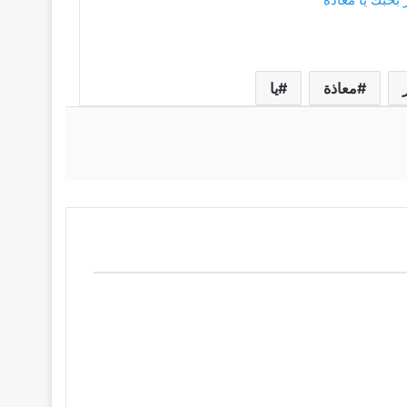
معاذة
يا