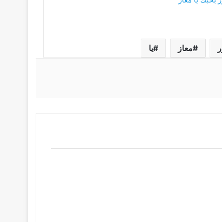
معاز
يا