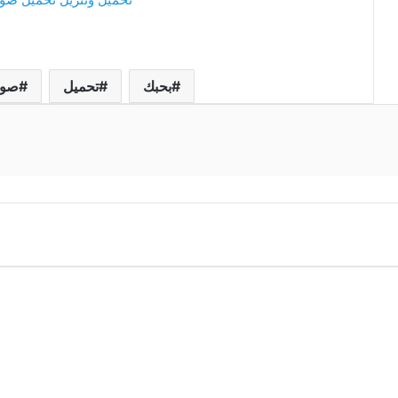
بحبك
تحميل
صور