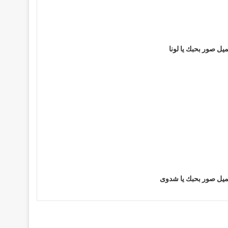
يل صور بحبك يا لونا
يل صور بحبك يا شدوى