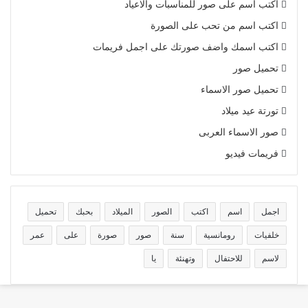
اكتب اسم على صور للمناسبات والاعياد
اكتب اسم من تحب على الصورة
اكتب اسمك واضف صورتك على اجمل فريمات
تحميل صور
تحميل صور الاسماء
تورتة عيد ميلاد
صور الاسماء العربى
فريمات فيديو
اجمل
اسم
اكتب
الصور
الميلاد
بحبك
تحميل
خلفيات
رومانسية
سنة
صور
صورة
على
عمر
لاسم
للاحتفال
وتهنئة
يا