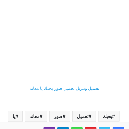
تحميل وتنزيل تحميل صور بحبك يا معاند
بحبك
تحميل
صور
معاند
يا
فيسبوك
تويتر
بينتيريست
واتساب
تيلقرام
ڤايبر