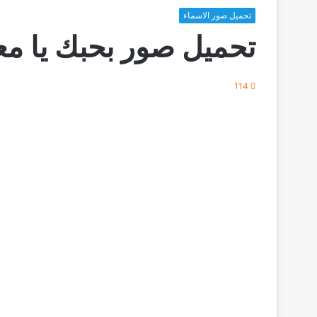
تحميل صور الاسماء
تحميل صور بحبك يا م
114