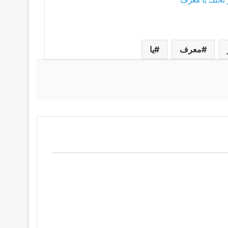
معرف
يا