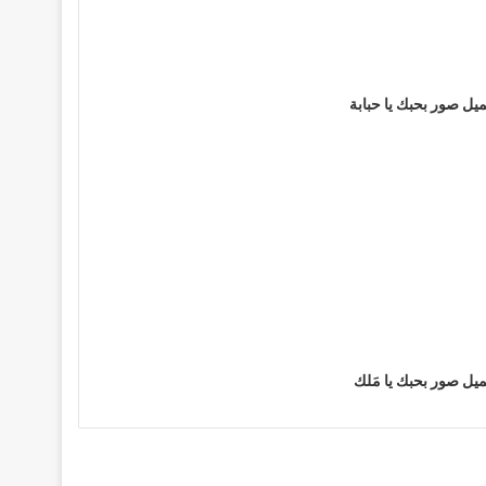
يل صور بحبك يا حبابة
يل صور بحبك يا مَلك