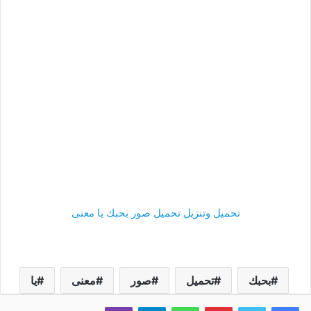
تحميل وتنزيل تحميل صور بحبك يا معنى
بحبك
تحميل
صور
معنى
يا
فيسبوك
تويتر
بينتيريست
واتساب
تيلقرام
ڤايبر