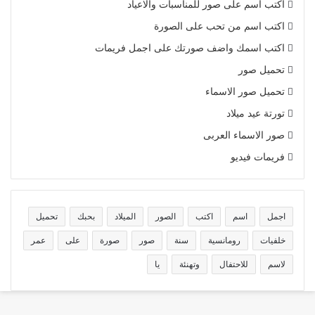
اكتب اسم على صور للمناسبات والاعياد
اكتب اسم من تحب على الصورة
اكتب اسمك واضف صورتك على اجمل فريمات
تحميل صور
تحميل صور الاسماء
تورتة عيد ميلاد
صور الاسماء العربى
فريمات فيديو
اجمل
اسم
اكتب
الصور
الميلاد
بحبك
تحميل
خلفيات
رومانسية
سنة
صور
صورة
على
عمر
لاسم
للاحتفال
وتهنئة
يا