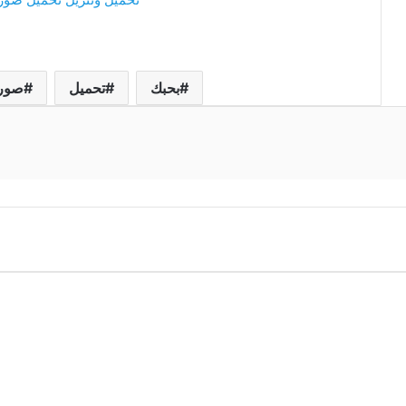
بحبك
تحميل
صور