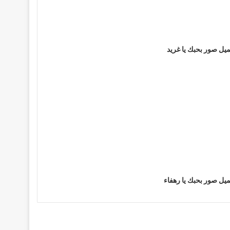
يل صور بحبك يا غريد
يل صور بحبك يا رهفاء