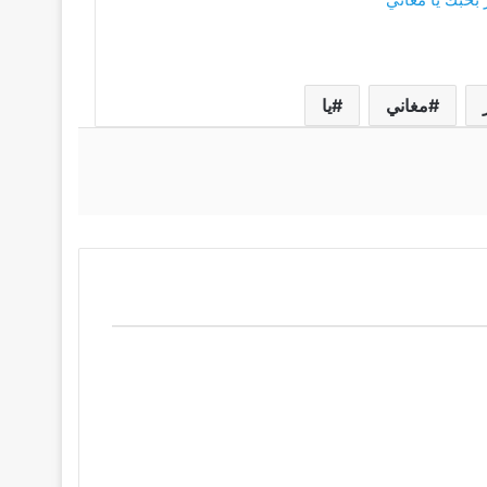
مغاني
يا