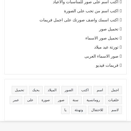
اكتب اسم على صور للمناسبات والاعياد
اكتب اسم من تحب على الصورة
اكتب اسمك واضف صورتك على اجمل فريمات
تحميل صور
تحميل صور الاسماء
تورتة عيد ميلاد
صور الاسماء العربى
فريمات فيديو
اجمل
اسم
اكتب
الصور
الميلاد
بحبك
تحميل
خلفيات
رومانسية
سنة
صور
صورة
على
عمر
لاسم
للاحتفال
وتهنئة
يا