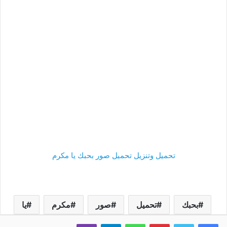
تحميل وتنزيل تحميل صور بحبك يا مكرم
بحبك
تحميل
صور
مكرم
يا
فيسبوك
تويتر
بينتيريست
واتساب
تيلقرام
ڤايبر