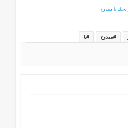
بحبك يا ممدوح
ممدوح
يا