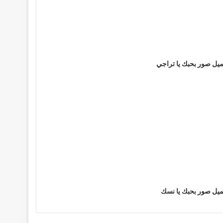
يل صور بحبك يا تراجي
يل صور بحبك يا نسك