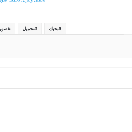
بحبك
تحميل
صور