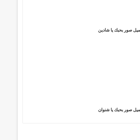
يل صور بحبك يا شادين
يل صور بحبك يا شنوان