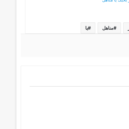
مناهل
يا