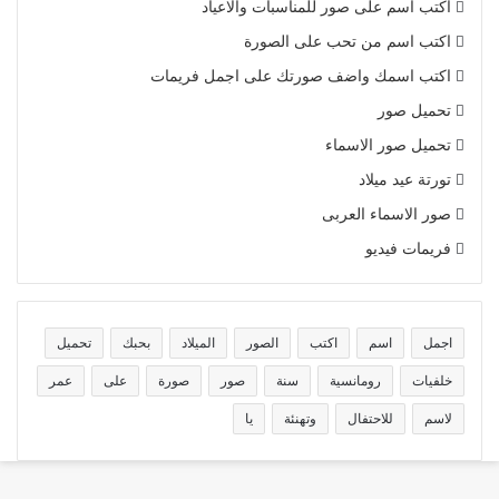
اكتب اسم على صور للمناسبات والاعياد
اكتب اسم من تحب على الصورة
اكتب اسمك واضف صورتك على اجمل فريمات
تحميل صور
تحميل صور الاسماء
تورتة عيد ميلاد
صور الاسماء العربى
فريمات فيديو
اجمل
اسم
اكتب
الصور
الميلاد
بحبك
تحميل
خلفيات
رومانسية
سنة
صور
صورة
على
عمر
لاسم
للاحتفال
وتهنئة
يا