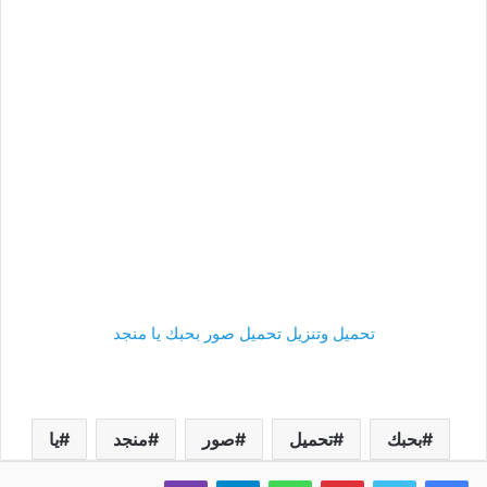
تحميل وتنزيل تحميل صور بحبك يا منجد
بحبك
تحميل
صور
منجد
يا
فيسبوك
تويتر
بينتيريست
واتساب
تيلقرام
ڤايبر