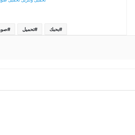
بحبك
تحميل
صور