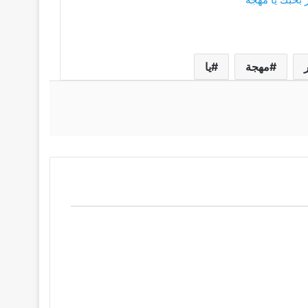
مهجة
يا