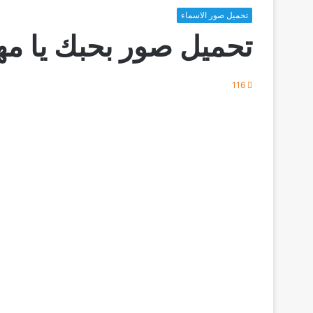
تحميل صور الاسماء
تحميل صور بحبك يا مه
116