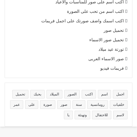
اكتب اسم على صور للمناسبات والاعياد
اكتب اسم من تحب على الصورة
اكتب اسمك واضف صورتك على اجمل فريمات
تحميل صور
تحميل صور الاسماء
تورتة عيد ميلاد
صور الاسماء العربى
فريمات فيديو
اجمل
اسم
اكتب
الصور
الميلاد
بحبك
تحميل
خلفيات
رومانسية
سنة
صور
صورة
على
عمر
لاسم
للاحتفال
وتهنئة
يا