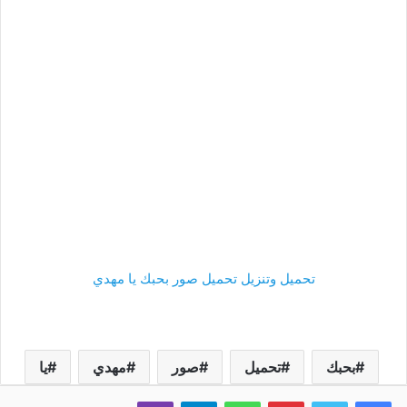
تحميل وتنزيل تحميل صور بحبك يا مهدي
بحبك
تحميل
صور
مهدي
يا
فيسبوك
تويتر
بينتيريست
واتساب
تيلقرام
ڤايبر