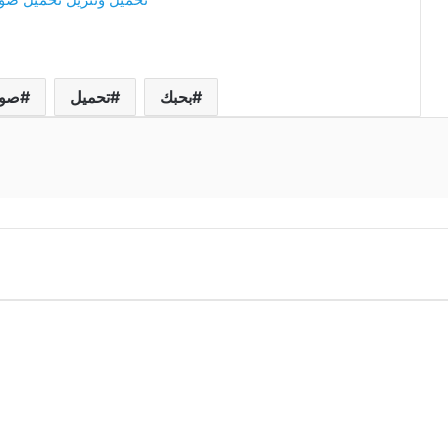
بحبك
تحميل
صو