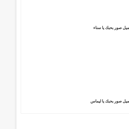
يل صور بحبك يا سناء
يل صور بحبك يا ليماس