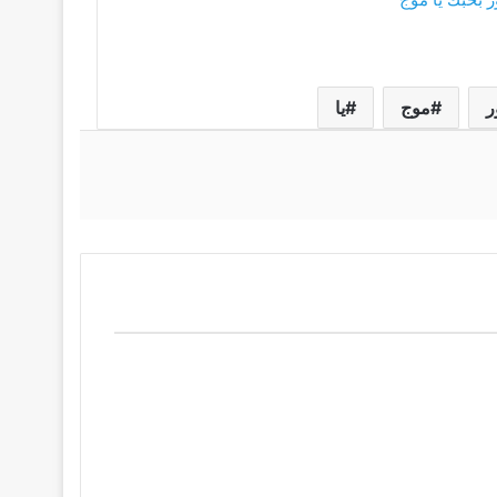
ر
موج
يا