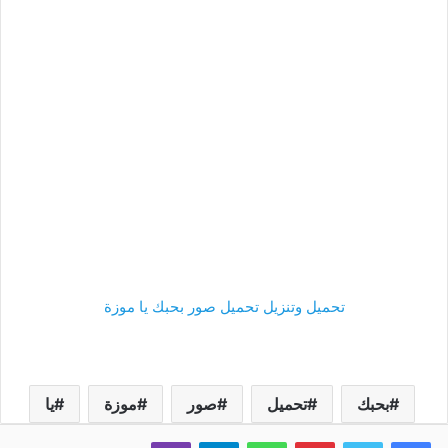
تحميل وتنزيل تحميل صور بحبك يا موزة
بحبك
تحميل
صور
موزة
يا
فيسبوك
تويتر
بينتيريست
واتساب
تيلقرام
ڤايبر