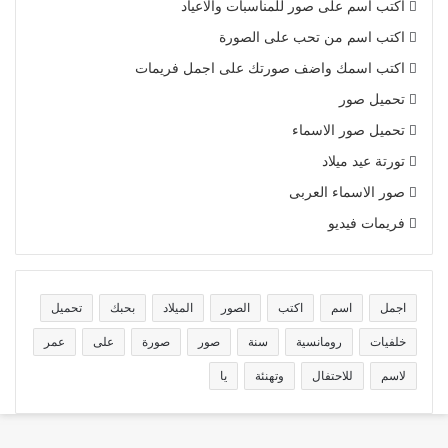
اكتب اسم على صور للمناسبات والاعياد
اكتب اسم من تحب على الصورة
اكتب اسمك واضف صورتك على اجمل فريمات
تحميل صور
تحميل صور الاسماء
تورتة عيد ميلاد
صور الاسماء العربى
فريمات فيديو
اجمل
اسم
اكتب
الصور
الميلاد
بحبك
تحميل
خلفيات
رومانسية
سنة
صور
صورة
على
عمر
لاسم
للاحتفال
وتهنئة
يا