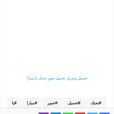
تحميل وتنزيل تحميل صور بحبك يا ميارا
بحبك
تحميل
صور
ميارا
يا
فيسبوك
تويتر
بينتيريست
واتساب
تيلقرام
ڤايبر