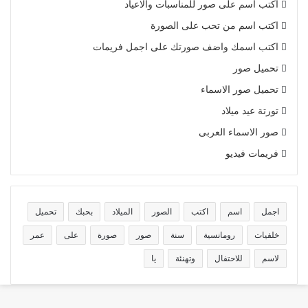
اكتب اسم على صور للمناسبات والاعياد
اكتب اسم من تحب على الصورة
اكتب اسمك واضف صورتك على اجمل فريمات
تحميل صور
تحميل صور الاسماء
تورتة عيد ميلاد
صور الاسماء العربى
فريمات فيديو
اجمل
اسم
اكتب
الصور
الميلاد
بحبك
تحميل
خلفيات
رومانسية
سنة
صور
صورة
على
عمر
لاسم
للاحتفال
وتهنئة
يا