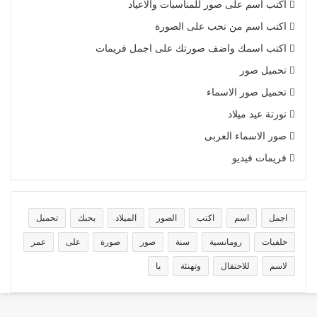
اكتب اسم على صور للمناسبات والاعياد
اكتب اسم من تحب على الصورة
اكتب اسمك واضف صورتك على اجمل فريمات
تحميل صور
تحميل صور الاسماء
تورتة عيد ميلاد
صور الاسماء العربى
فريمات فيديو
اجمل
اسم
اكتب
الصور
الميلاد
بحبك
تحميل
خلفيات
رومانسية
سنة
صور
صورة
على
عمر
لاسم
للاحتفال
وتهنئة
يا