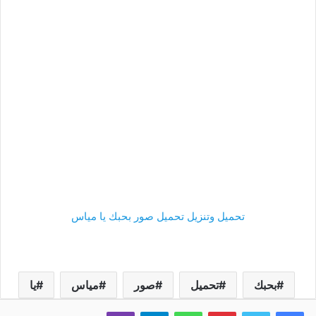
تحميل وتنزيل تحميل صور بحبك يا مياس
بحبك
تحميل
صور
مياس
يا
فيسبوك
تويتر
بينتيريست
واتساب
تيلقرام
ڤايبر