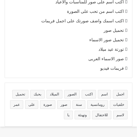
اكتب اسم على صور للمناسبات والاعياد
اكتب اسم من تحب على الصورة
اكتب اسمك واضف صورتك على اجمل فريمات
تحميل صور
تحميل صور الاسماء
تورتة عيد ميلاد
صور الاسماء العربى
فريمات فيديو
اجمل
اسم
اكتب
الصور
الميلاد
بحبك
تحميل
خلفيات
رومانسية
سنة
صور
صورة
على
عمر
لاسم
للاحتفال
وتهنئة
يا