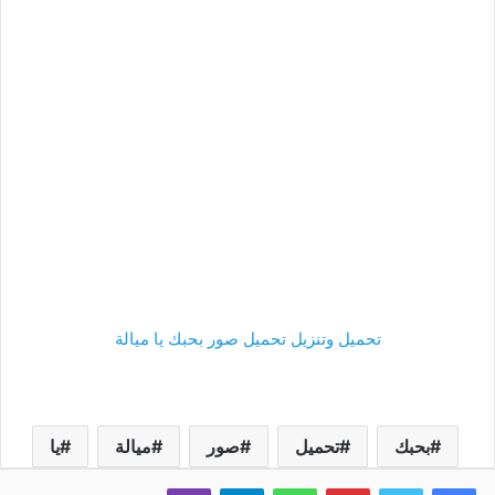
تحميل وتنزيل تحميل صور بحبك يا ميالة
بحبك
تحميل
صور
ميالة
يا
فيسبوك
تويتر
بينتيريست
واتساب
تيلقرام
ڤايبر