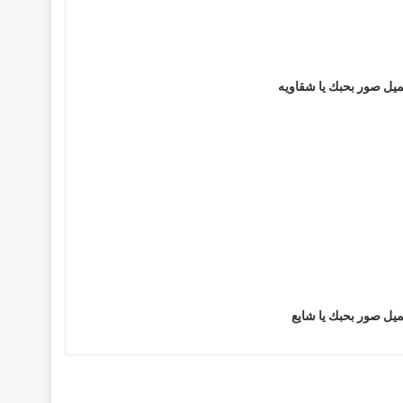
يل صور بحبك يا شقاويه
يل صور بحبك يا شايع