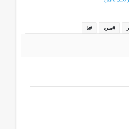
ميره
يا