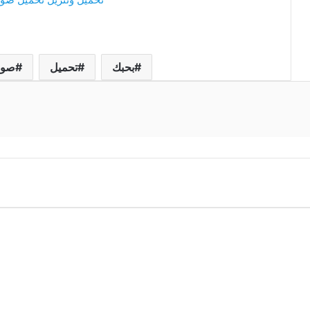
بحبك
تحميل
صور