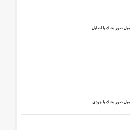
يل صور بحبك يا اصايل
يل صور بحبك يا جودي