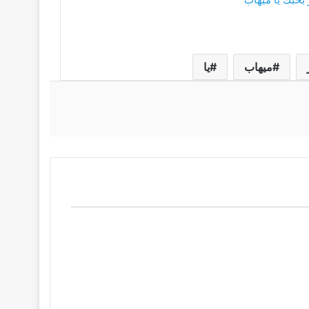
ميهاب
يا