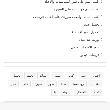
اكتب اسم على صور للمناسبات والاعياد
اكتب اسم من تحب على الصورة
اكتب اسمك واضف صورتك على اجمل فريمات
تحميل صور
تحميل صور الاسماء
تورتة عيد ميلاد
صور الاسماء العربى
فريمات فيديو
اجمل
اسم
اكتب
الصور
الميلاد
بحبك
تحميل
خلفيات
رومانسية
سنة
صور
صورة
على
عمر
لاسم
للاحتفال
وتهنئة
يا