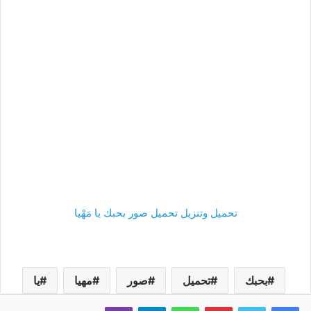
تحميل وتنزيل تحميل صور بحبك يا مَهْيا
بحبك
تحميل
صور
مهيا
يا
فيسبوك
تويتر
بينتيريست
واتساب
تيلقرام
ڤايبر