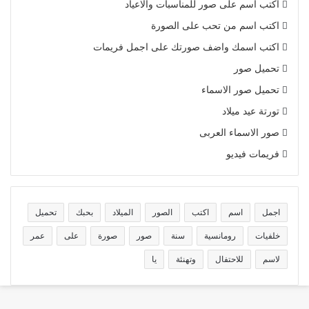
اكتب اسم على صور للمناسبات والاعياد
اكتب اسم من تحب على الصورة
اكتب اسمك واضف صورتك على اجمل فريمات
تحميل صور
تحميل صور الاسماء
تورتة عيد ميلاد
صور الاسماء العربى
فريمات فيديو
اجمل
اسم
اكتب
الصور
الميلاد
بحبك
تحميل
خلفيات
رومانسية
سنة
صور
صورة
على
عمر
لاسم
للاحتفال
وتهنئة
يا