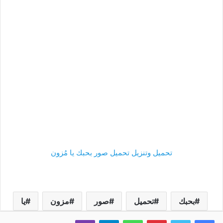
تحميل وتنزيل تحميل صور بحبك يا مُزون
بحبك
تحميل
صور
مزون
يا
فيسبوك
تويتر
بينتيريست
واتساب
تيلقرام
ڤايبر