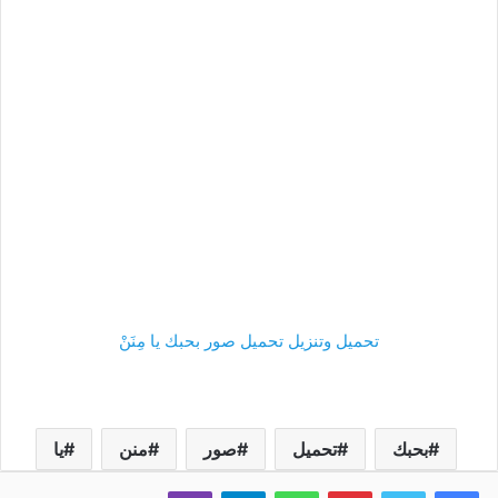
تحميل وتنزيل تحميل صور بحبك يا مِنَنْ
بحبك
تحميل
صور
منن
يا
فيسبوك
تويتر
بينتيريست
واتساب
تيلقرام
ڤايبر