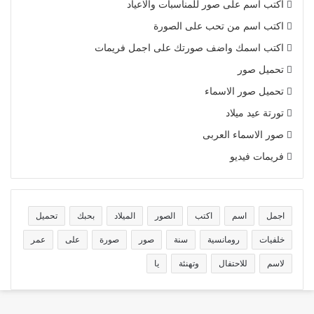
اكتب اسم على صور للمناسبات والاعياد
اكتب اسم من تحب على الصورة
اكتب اسمك واضف صورتك على اجمل فريمات
تحميل صور
تحميل صور الاسماء
تورتة عيد ميلاد
صور الاسماء العربى
فريمات فيديو
اجمل
اسم
اكتب
الصور
الميلاد
بحبك
تحميل
خلفيات
رومانسية
سنة
صور
صورة
على
عمر
لاسم
للاحتفال
وتهنئة
يا