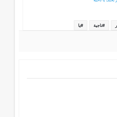
ناجية
يا