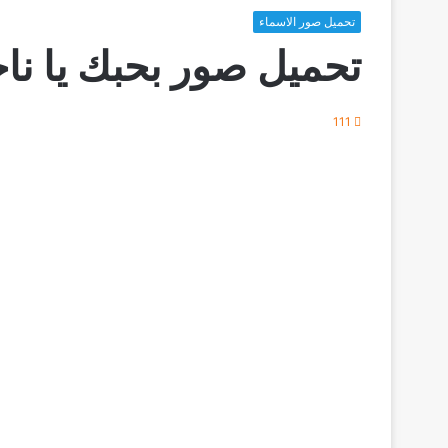
تحميل صور الاسماء
تحميل صور بحبك يا ناج
111