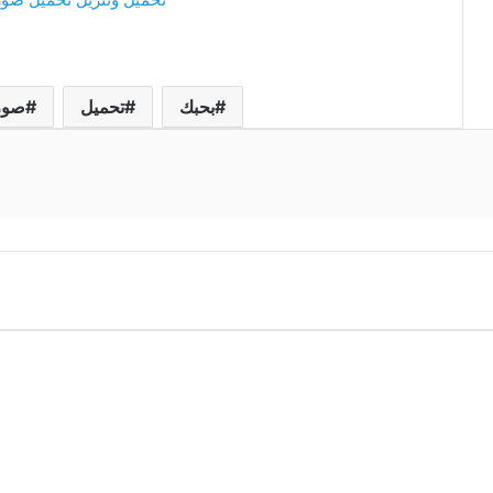
بحبك
تحميل
صور