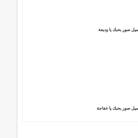
يل صور بحبك يا وديعة
يل صور بحبك يا خفاجة