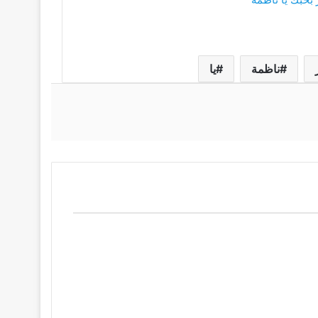
ناظمة
يا