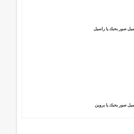
يل صور بحبك يا راسيل
يل صور بحبك يا بروين