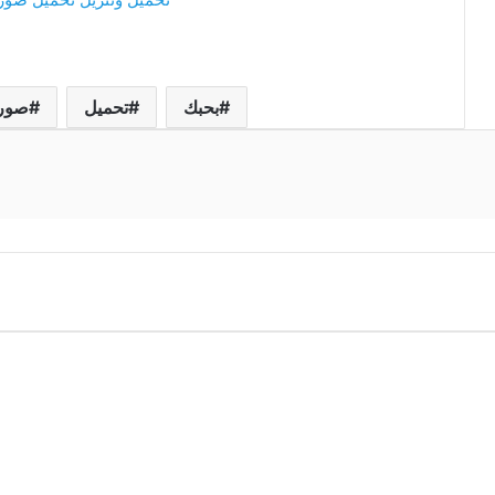
بحبك
تحميل
صور