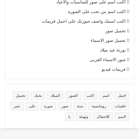
اكتب اسم على صور للمناسبات والاعياد
اكتب اسم من تحب على الصورة
اكتب اسمك واضف صورتك على اجمل فريمات
تحميل صور
تحميل صور الاسماء
تورتة عيد ميلاد
صور الاسماء العربى
فريمات فيديو
اجمل
اسم
اكتب
الصور
الميلاد
بحبك
تحميل
خلفيات
رومانسية
سنة
صور
صورة
على
عمر
لاسم
للاحتفال
وتهنئة
يا