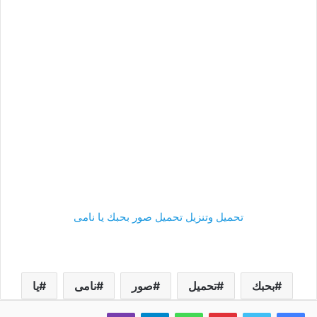
تحميل وتنزيل تحميل صور بحبك يا نامى
بحبك
تحميل
صور
نامى
يا
فيسبوك
تويتر
بينتيريست
واتساب
تيلقرام
ڤايبر