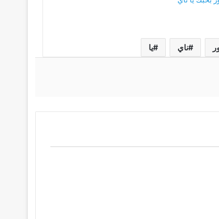
ر
ناي
يا