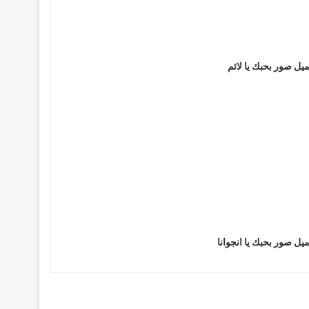
يل صور بحبك يا لائم
يل صور بحبك يا انجوانا