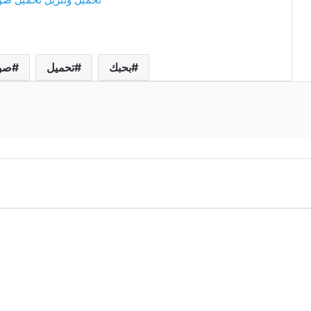
بحبك
تحميل
صو