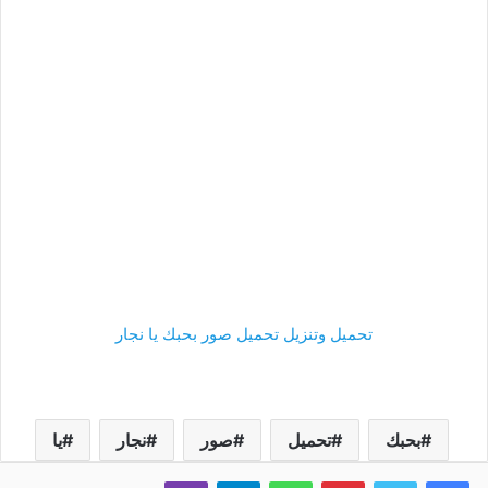
تحميل وتنزيل تحميل صور بحبك يا نجار
بحبك
تحميل
صور
نجار
يا
فيسبوك
تويتر
بينتيريست
واتساب
تيلقرام
ڤايبر