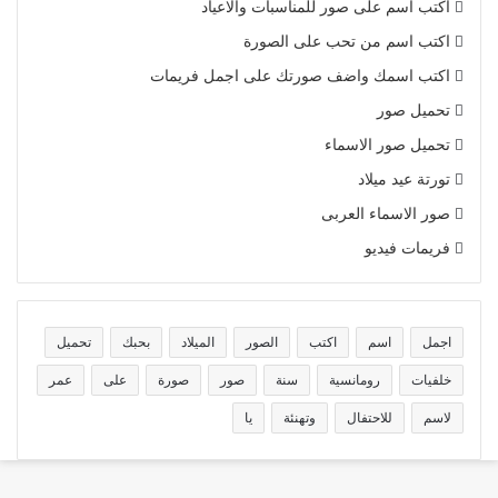
اكتب اسم على صور للمناسبات والاعياد
اكتب اسم من تحب على الصورة
اكتب اسمك واضف صورتك على اجمل فريمات
تحميل صور
تحميل صور الاسماء
تورتة عيد ميلاد
صور الاسماء العربى
فريمات فيديو
اجمل
اسم
اكتب
الصور
الميلاد
بحبك
تحميل
خلفيات
رومانسية
سنة
صور
صورة
على
عمر
لاسم
للاحتفال
وتهنئة
يا