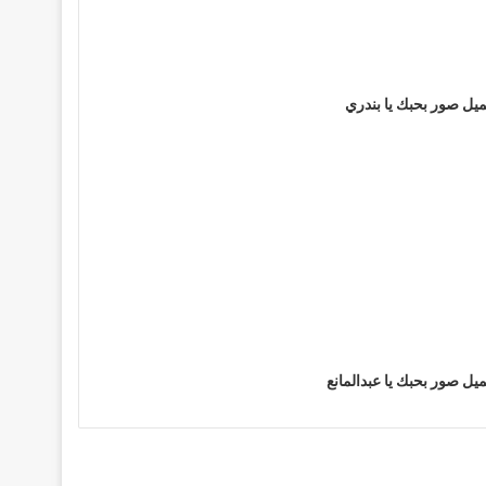
يل صور بحبك يا بندري
يل صور بحبك يا عبدالمانع