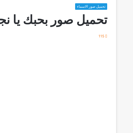
تحميل صور الاسماء
تحميل صور بحبك يا نج
115