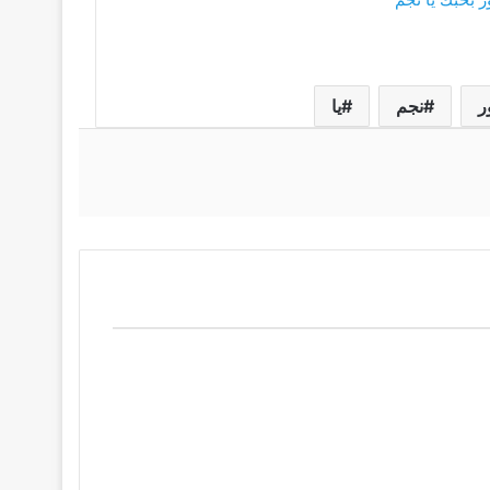
ر
نجم
يا