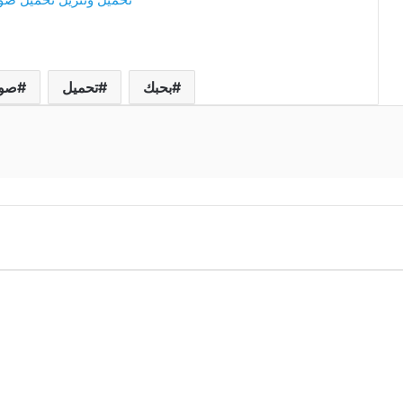
بحبك
تحميل
صو