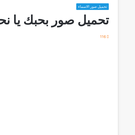
تحميل صور الاسماء
تحميل صور بحبك يا نح
116