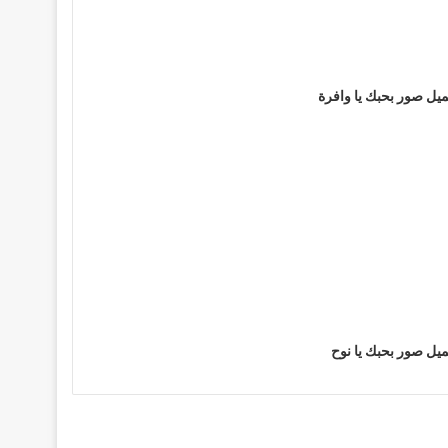
يل صور بحبك يا وافرة
يل صور بحبك يا نوح