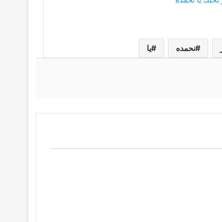
نحمده
يا