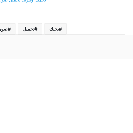
بحبك
تحميل
صور