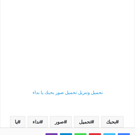
تحميل وتنزيل تحميل صور بحبك يا نداء
بحبك
تحميل
صور
نداء
يا
فيسبوك
تويتر
بينتيريست
واتساب
تيلقرام
ڤايبر