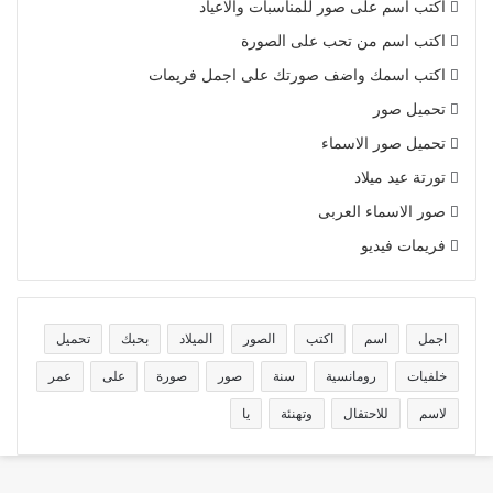
اكتب اسم على صور للمناسبات والاعياد
اكتب اسم من تحب على الصورة
اكتب اسمك واضف صورتك على اجمل فريمات
تحميل صور
تحميل صور الاسماء
تورتة عيد ميلاد
صور الاسماء العربى
فريمات فيديو
اجمل
اسم
اكتب
الصور
الميلاد
بحبك
تحميل
خلفيات
رومانسية
سنة
صور
صورة
على
عمر
لاسم
للاحتفال
وتهنئة
يا