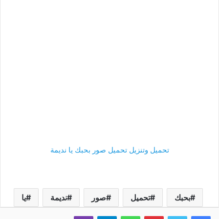
تحميل وتنزيل تحميل صور بحبك يا نديمة
بحبك
تحميل
صور
نديمة
يا
فيسبوك
تويتر
بينتيريست
واتساب
تيلقرام
ڤايبر