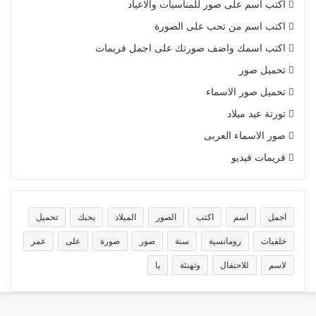
اكتب اسم على صور للمناسبات والاعياد
اكتب اسم من تحب على الصورة
اكتب اسمك واضف صورتك على اجمل فريمات
تحميل صور
تحميل صور الاسماء
تورتة عيد ميلاد
صور الاسماء العربى
فريمات فيديو
اجمل
اسم
اكتب
الصور
الميلاد
بحبك
تحميل
خلفيات
رومانسية
سنة
صور
صورة
على
عمر
لاسم
للاحتفال
وتهنئة
يا