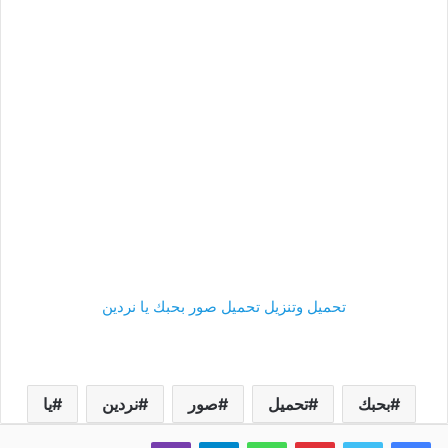
تحميل وتنزيل تحميل صور بحبك يا نردين
بحبك
تحميل
صور
نردين
يا
فيسبوك
تويتر
بينتيريست
واتساب
تيلقرام
ڤايبر