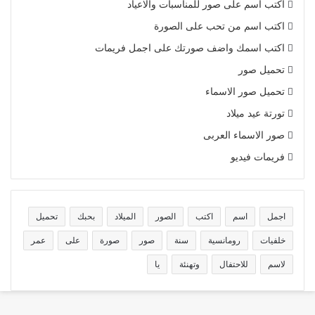
اكتب اسم على صور للمناسبات والاعياد
اكتب اسم من تحب على الصورة
اكتب اسمك واضف صورتك على اجمل فريمات
تحميل صور
تحميل صور الاسماء
تورتة عيد ميلاد
صور الاسماء العربى
فريمات فيديو
اجمل
اسم
اكتب
الصور
الميلاد
بحبك
تحميل
خلفيات
رومانسية
سنة
صور
صورة
على
عمر
لاسم
للاحتفال
وتهنئة
يا