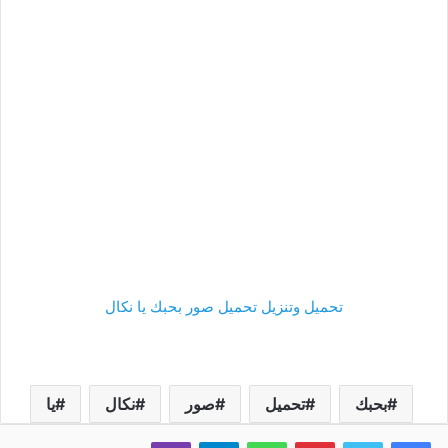
تحميل وتنزيل تحميل صور بحبك يا نكال
بحبك
تحميل
صور
نكال
يا
فيسبوك
تويتر
بينتيريست
واتساب
تيلقرام
ڤايبر