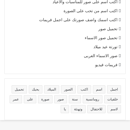
اكتب اسم على صور للمناسبات والاعياد
اكتب اسم من تحب على الصورة
اكتب اسمك واضف صورتك على اجمل فريمات
تحميل صور
تحميل صور الاسماء
تورتة عيد ميلاد
صور الاسماء العربى
فريمات فيديو
اجمل
اسم
اكتب
الصور
الميلاد
بحبك
تحميل
خلفيات
رومانسية
سنة
صور
صورة
على
عمر
لاسم
للاحتفال
وتهنئة
يا