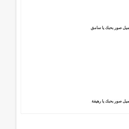
يل صور بحبك يا سامق
يل صور بحبك يا رهيفة