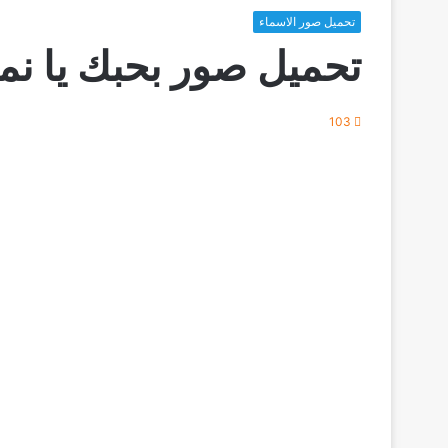
تحميل صور الاسماء
تحميل صور بحبك يا ن
103