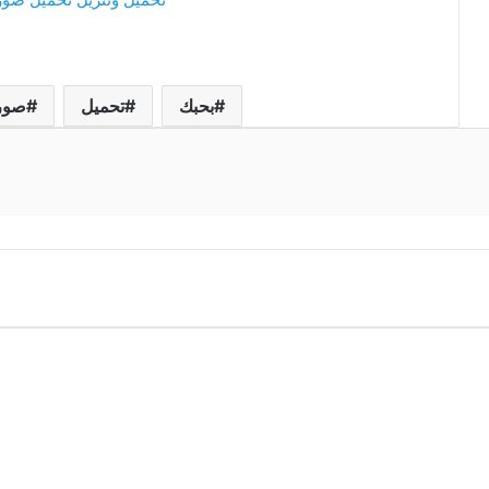
بحبك
تحميل
صور