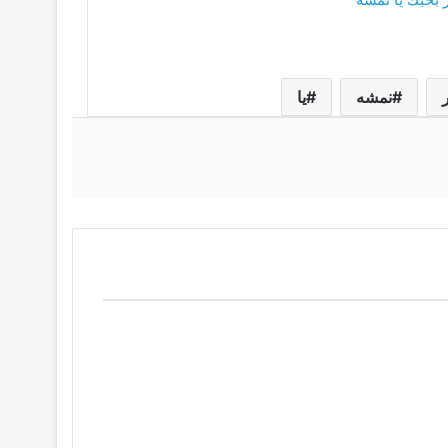
نمشه
يا