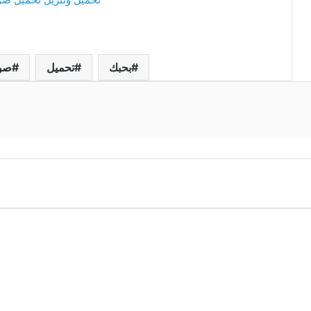
بحبك
تحميل
صو