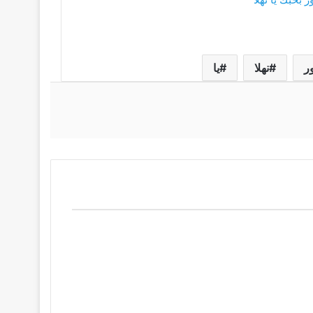
ر
نهلا
يا