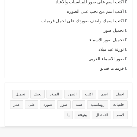
اكتب اسم على صور للمناسبات والاعياد
اكتب اسم من تحب على الصورة
اكتب اسمك واضف صورتك على اجمل فريمات
تحميل صور
تحميل صور الاسماء
تورتة عيد ميلاد
صور الاسماء العربى
فريمات فيديو
اجمل
اسم
اكتب
الصور
الميلاد
بحبك
تحميل
خلفيات
رومانسية
سنة
صور
صورة
على
عمر
لاسم
للاحتفال
وتهنئة
يا