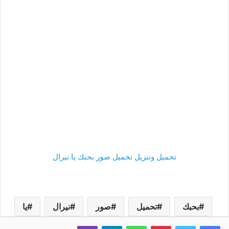
تحميل وتنزيل تحميل صور بحبك يا نيرال
بحبك
تحميل
صور
نيرال
يا
فيسبوك
تويتر
بينتيريست
واتساب
تيلقرام
ڤايبر