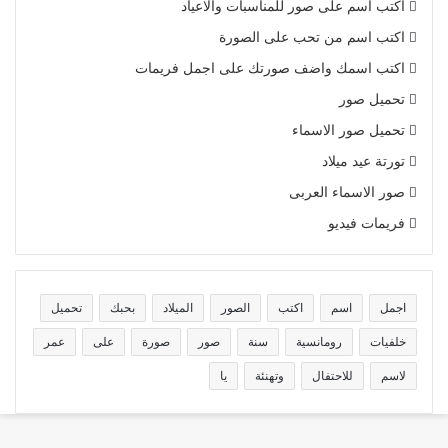
اكتب اسم على صور للمناسبات والاعياد
اكتب اسم من تحب على الصورة
اكتب اسمك واضف صورتك على اجمل فريمات
تحميل صور
تحميل صور الاسماء
تورتة عيد ميلاد
صور الاسماء العربى
فريمات فيديو
اجمل
اسم
اكتب
الصور
الميلاد
بحبك
تحميل
خلفيات
رومانسية
سنة
صور
صورة
على
عمر
لاسم
للاحتفال
وتهنئة
يا