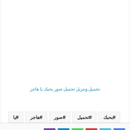
تحميل وتنزيل تحميل صور بحبك يا هاجر
بحبك
تحميل
صور
هاجر
يا
فيسبوك
تويتر
بينتيريست
واتساب
تيلقرام
ڤايبر