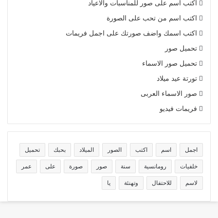
اكتب اسم على صور للمناسبات والاعياد
اكتب اسم من تحب على الصورة
اكتب اسمك واضف صورتك على اجمل فريمات
تحميل صور
تحميل صور الاسماء
تورتة عيد ميلاد
صور الاسماء العربى
فريمات فيديو
اجمل
اسم
اكتب
الصور
الميلاد
بحبك
تحميل
خلفيات
رومانسية
سنة
صور
صورة
على
عمر
لاسم
للاحتفال
وتهنئة
يا