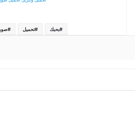
بحبك
تحميل
صور