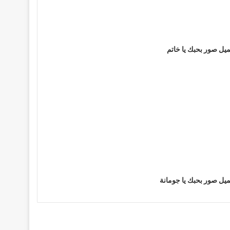
يل صور بحبك يا خاتم
يل صور بحبك يا جومانة