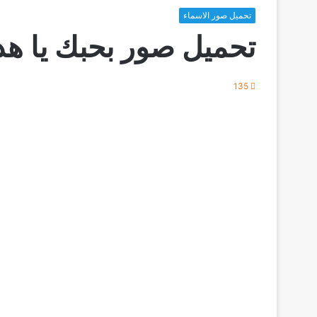
تحميل صور الاسماء
تحميل صور بحبك يا هد
135