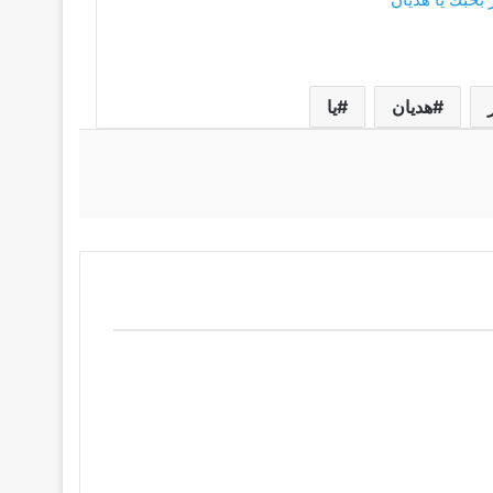
هديان
يا