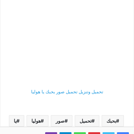
تحميل وتنزيل تحميل صور بحبك يا هوليا
بحبك
تحميل
صور
هوليا
يا
فيسبوك
تويتر
بينتيريست
واتساب
تيلقرام
ڤايبر