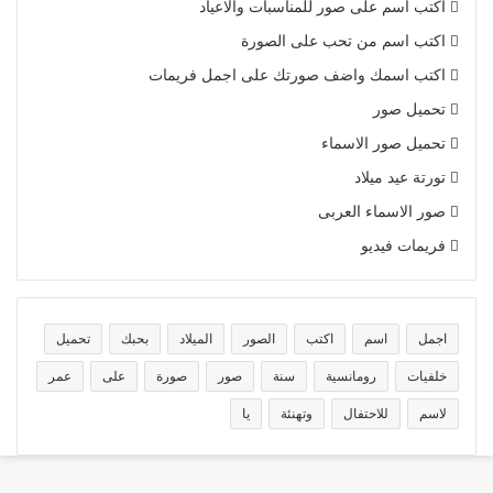
اكتب اسم على صور للمناسبات والاعياد
اكتب اسم من تحب على الصورة
اكتب اسمك واضف صورتك على اجمل فريمات
تحميل صور
تحميل صور الاسماء
تورتة عيد ميلاد
صور الاسماء العربى
فريمات فيديو
اجمل
اسم
اكتب
الصور
الميلاد
بحبك
تحميل
خلفيات
رومانسية
سنة
صور
صورة
على
عمر
لاسم
للاحتفال
وتهنئة
يا