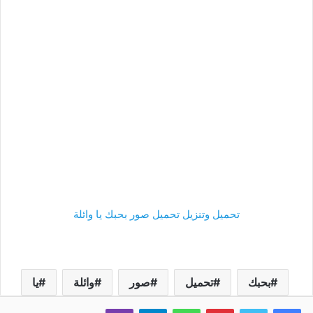
تحميل وتنزيل تحميل صور بحبك يا وائلة
بحبك
تحميل
صور
وائلة
يا
فيسبوك
تويتر
بينتيريست
واتساب
تيلقرام
ڤايبر