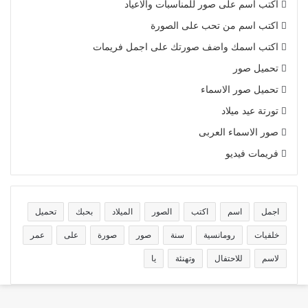
اكتب اسم على صور للمناسبات والاعياد
اكتب اسم من تحب على الصورة
اكتب اسمك واضف صورتك على اجمل فريمات
تحميل صور
تحميل صور الاسماء
تورتة عيد ميلاد
صور الاسماء العربى
فريمات فيديو
اجمل
اسم
اكتب
الصور
الميلاد
بحبك
تحميل
خلفيات
رومانسية
سنة
صور
صورة
على
عمر
لاسم
للاحتفال
وتهنئة
يا