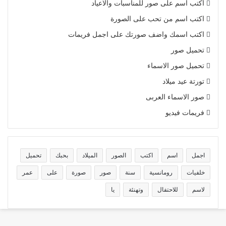
اكتب اسم على صور للمناسبات والاعياد
اكتب اسم من تحب على الصورة
اكتب اسمك واضف صورتك على اجمل فريمات
تحميل صور
تحميل صور الاسماء
تورتة عيد ميلاد
صور الاسماء العربى
فريمات فيديو
اجمل
اسم
اكتب
الصور
الميلاد
بحبك
تحميل
خلفيات
رومانسية
سنة
صور
صورة
على
عمر
لاسم
للاحتفال
وتهنئة
يا