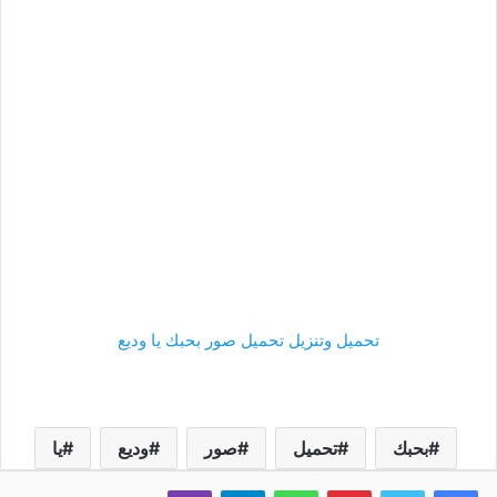
تحميل وتنزيل تحميل صور بحبك يا وديع
بحبك
تحميل
صور
وديع
يا
فيسبوك
تويتر
بينتيريست
واتساب
تيلقرام
ڤايبر