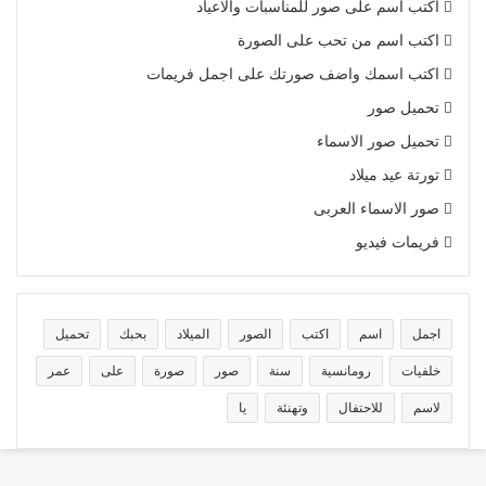
اكتب اسم على صور للمناسبات والاعياد
اكتب اسم من تحب على الصورة
اكتب اسمك واضف صورتك على اجمل فريمات
تحميل صور
تحميل صور الاسماء
تورتة عيد ميلاد
صور الاسماء العربى
فريمات فيديو
اجمل
اسم
اكتب
الصور
الميلاد
بحبك
تحميل
خلفيات
رومانسية
سنة
صور
صورة
على
عمر
لاسم
للاحتفال
وتهنئة
يا