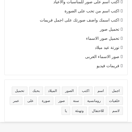
اكتب اسم على صور للمناسبات والاعياد
اكتب اسم من تحب على الصورة
اكتب اسمك واضف صورتك على اجمل فريمات
تحميل صور
تحميل صور الاسماء
تورتة عيد ميلاد
صور الاسماء العربى
فريمات فيديو
اجمل
اسم
اكتب
الصور
الميلاد
بحبك
تحميل
خلفيات
رومانسية
سنة
صور
صورة
على
عمر
لاسم
للاحتفال
وتهنئة
يا