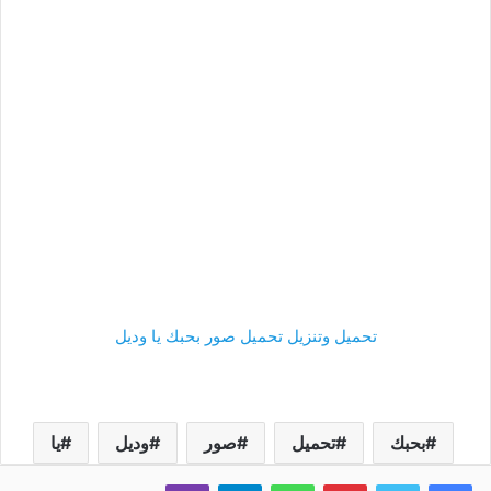
تحميل وتنزيل تحميل صور بحبك يا وديل
بحبك
تحميل
صور
وديل
يا
فيسبوك
تويتر
بينتيريست
واتساب
تيلقرام
ڤايبر