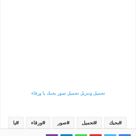
تحميل وتنزيل تحميل صور بحبك يا ورقاء
بحبك
تحميل
صور
ورقاء
يا
فيسبوك
تويتر
بينتيريست
واتساب
تيلقرام
ڤايبر