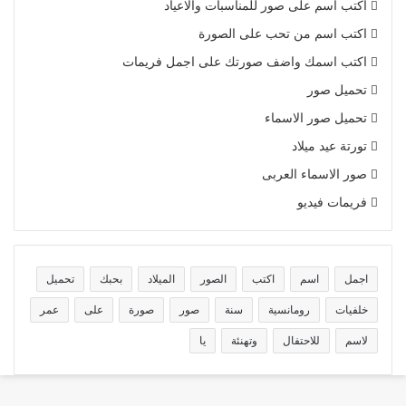
اكتب اسم على صور للمناسبات والاعياد
اكتب اسم من تحب على الصورة
اكتب اسمك واضف صورتك على اجمل فريمات
تحميل صور
تحميل صور الاسماء
تورتة عيد ميلاد
صور الاسماء العربى
فريمات فيديو
اجمل
اسم
اكتب
الصور
الميلاد
بحبك
تحميل
خلفيات
رومانسية
سنة
صور
صورة
على
عمر
لاسم
للاحتفال
وتهنئة
يا